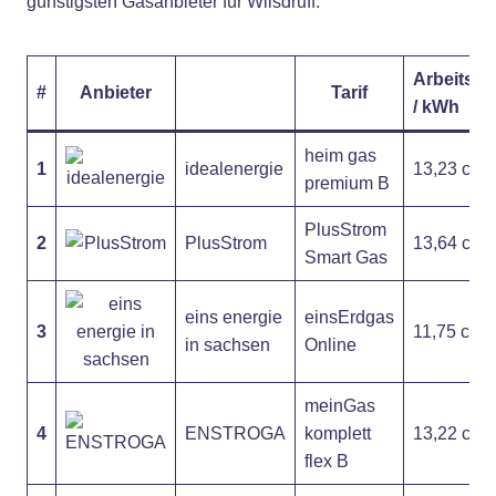
günstigsten Gasanbieter für Wilsdruff:
Arbeitspr
#
Anbieter
Tarif
/ kWh
heim gas
1
idealenergie
13,23 ct
premium B
PlusStrom
2
PlusStrom
13,64 ct
Smart Gas
eins energie
einsErdgas
3
11,75 ct
in sachsen
Online
meinGas
4
ENSTROGA
komplett
13,22 ct
flex B