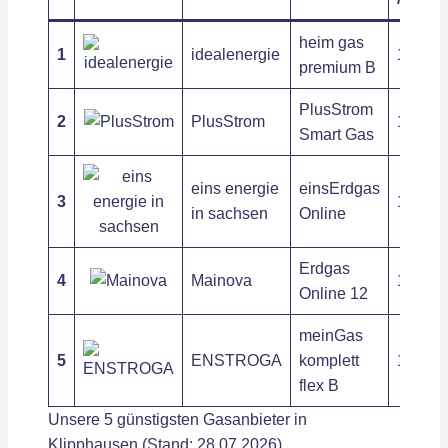
heim gas
1
idealenergie
13,52 c
premium B
PlusStrom
2
PlusStrom
13,93 c
Smart Gas
eins energie
einsErdgas
3
11,75 c
in sachsen
Online
Erdgas
4
Mainova
12,64 c
Online 12
meinGas
5
ENSTROGA
komplett
13,32 c
flex B
Unsere 5 günstigsten Gasanbieter in
Klipphausen (Stand: 28.07.2026)