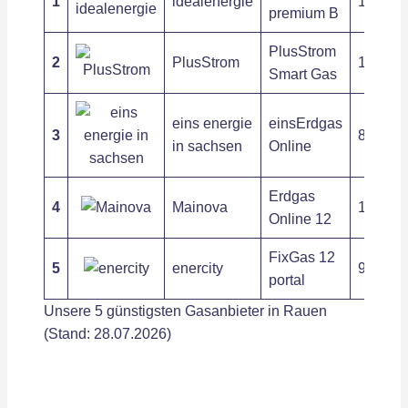
1
idealenergie
10,26 c
premium B
PlusStrom
2
PlusStrom
10,67 c
Smart Gas
eins energie
einsErdgas
3
8,78 ct
in sachsen
Online
Erdgas
4
Mainova
10,19 c
Online 12
FixGas 12
5
enercity
9,92 ct
portal
Unsere 5 günstigsten Gasanbieter in Rauen
(Stand: 28.07.2026)