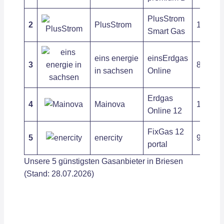
PlusStrom
2
PlusStrom
10,67 c
Smart Gas
eins energie
einsErdgas
3
8,78 ct
in sachsen
Online
Erdgas
4
Mainova
10,19 c
Online 12
FixGas 12
5
enercity
9,92 ct
portal
Unsere 5 günstigsten Gasanbieter in Briesen
(Stand: 28.07.2026)