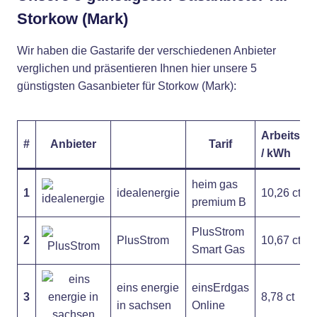
Storkow (Mark)
Wir haben die Gastarife der verschiedenen Anbieter
verglichen und präsentieren Ihnen hier unsere 5
günstigsten Gasanbieter für Storkow (Mark):
Arbeitspre
#
Anbieter
Tarif
/ kWh
heim gas
1
idealenergie
10,26 ct
premium B
PlusStrom
2
PlusStrom
10,67 ct
Smart Gas
eins energie
einsErdgas
3
8,78 ct
in sachsen
Online