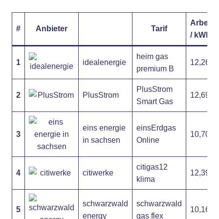
Arbeits
#
Anbieter
Tarif
/ kWh
heim gas
1
idealenergie
12,26 ct
premium B
PlusStrom
2
PlusStrom
12,69 ct
Smart Gas
eins energie
einsErdgas
3
10,70 ct
in sachsen
Online
citigas12
4
citiwerke
12,39 ct
klima
schwarzwald
schwarzwald
5
10,16 ct
energy
gas flex