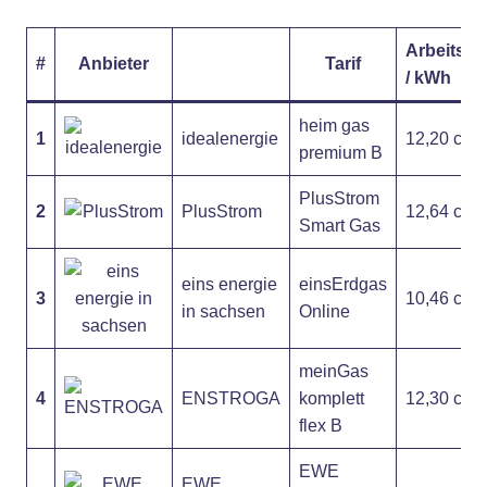
Arbeitspr
#
Anbieter
Tarif
/ kWh
heim gas
1
idealenergie
12,20 ct
premium B
PlusStrom
2
PlusStrom
12,64 ct
Smart Gas
eins energie
einsErdgas
3
10,46 ct
in sachsen
Online
meinGas
4
ENSTROGA
komplett
12,30 ct
flex B
EWE
EWE