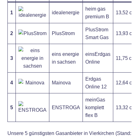
heim gas
1
idealenergie
13,52 ct
premium B
PlusStrom
2
PlusStrom
13,93 ct
Smart Gas
eins energie
einsErdgas
3
11,75 ct
in sachsen
Online
Erdgas
4
Mainova
12,64 ct
Online 12
meinGas
5
ENSTROGA
komplett
13,32 ct
flex B
Unsere 5 günstigsten Gasanbieter in Vierkirchen (Stand: