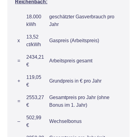
Reichenbach:
18.000
geschätzter Gasverbrauch pro
kWh
Jahr
13,52
x
Gaspreis (Arbeitspreis)
ct/kWh
2434,21
=
Arbeitspreis gesamt
€
119,05
+
Grundpreis in € pro Jahr
€
2553,27
Gesamtpreis pro Jahr (ohne
=
€
Bonus im 1. Jahr)
502,99
–
Wechselbonus
€