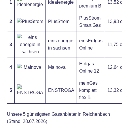
1
idealenergie
13,52 ct
premium B
PlusStrom
2
PlusStrom
13,93 ct
Smart Gas
eins energie
einsErdgas
3
11,75 ct
in sachsen
Online
Erdgas
4
Mainova
12,64 ct
Online 12
meinGas
5
ENSTROGA
komplett
13,32 ct
flex B
Unsere 5 günstigsten Gasanbieter in Reichenbach
(Stand: 28.07.2026)