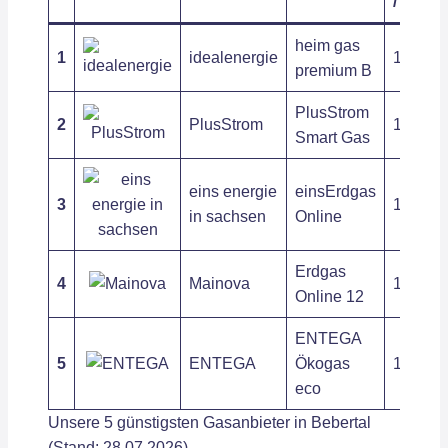
/ kWh
heim gas
1
idealenergie
12,59 c
premium B
PlusStrom
2
PlusStrom
13,21 c
Smart Gas
eins energie
einsErdgas
3
10,94 c
in sachsen
Online
Erdgas
4
Mainova
11,86 ct
Online 12
ENTEGA
5
ENTEGA
Ökogas
11,64 ct
eco
Unsere 5 günstigsten Gasanbieter in Bebertal
(Stand: 28.07.2026)