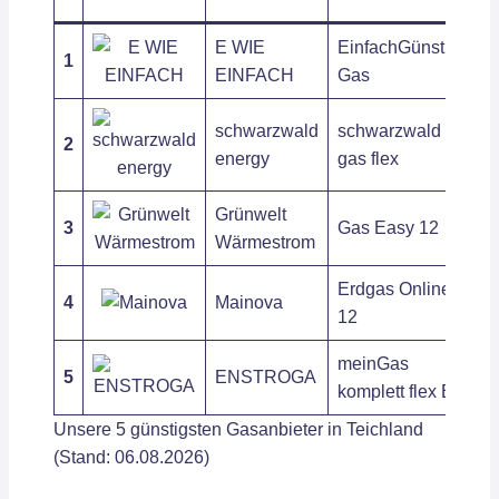
E WIE
EinfachGünstig
1
10
EINFACH
Gas
schwarzwald
schwarzwald
2
9,
energy
gas flex
Grünwelt
3
Gas Easy 12
10
Wärmestrom
Erdgas Online
4
Mainova
10
12
meinGas
5
ENSTROGA
11
komplett flex B
Unsere 5 günstigsten Gasanbieter in Teichland
(Stand: 06.08.2026)