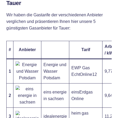
Tauer
Wir haben die Gastarife der verschiedenen Anbieter
verglichen und präsentieren Ihnen hier unsere 5
günstigsten Gasanbieter für Tauer:
Arbeit
#
Anbieter
Tarif
/ kWh
Energie und
EWP Gas
1
Wasser
9,77 ct
EchtOnline12
Potsdam
eins energie
einsErdgas
2
9,64 ct
in sachsen
Online
heim gas
3
idealenergie
11,29 c