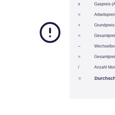
x
Gaspreis (A
=
Arbeitspre
+
Grundpreis 
=
Gesamtpreis
–
Wechselbon
=
Gesamtpreis
/
Anzahl Mo
=
Durchsch