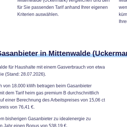
Mittenwalde (Uckermark) vergleichen und den
Mit
für Sie passenden Tarif anhand Ihrer eigenen
weni
Kriterien auswählen.
küm
Ihre
Gasanbieter in Mittenwalde (Uckerma
alde für Haushalte mit einem Gasverbrauch von etwa
ie (Stand: 28.07.2026).
ch von 18.000 kWh betragen beim Gasanbieter
mit dem Tarif heim gas premium B durchschnittlich
auf einer Berechnung des Arbeitspreises von 15,06 ct
reis von 76,41 €.
em bisherigen Gasanbieter zu idealenergie zu
en Jahr einen Bonus von 538,19 €.