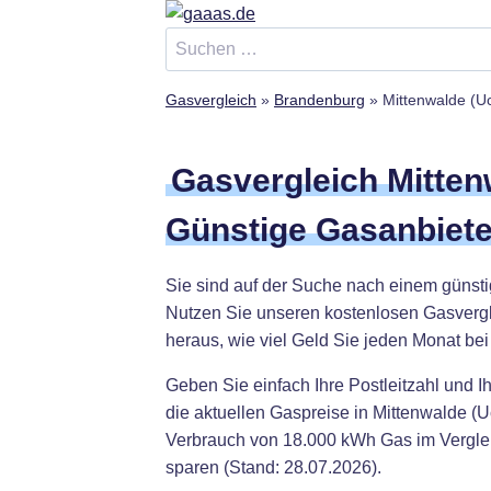
Zum
Inhalt
Suchen
springen
nach:
Gasvergleich
»
Brandenburg
»
Mittenwalde (U
Gasvergleich Mitten
Günstige Gasanbiete
Sie sind auf der Suche nach einem günst
Nutzen Sie unseren kostenlosen Gasvergl
heraus, wie viel Geld Sie jeden Monat be
Geben Sie einfach Ihre Postleitzahl und I
die aktuellen Gaspreise in Mittenwalde (
Verbrauch von 18.000 kWh Gas im Verglei
sparen (Stand: 28.07.2026).