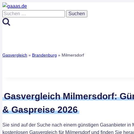
Zum
Inhalt
Suchen
springen
nach:
Gasvergleich
»
Brandenburg
»
Milmersdorf
Gasvergleich Milmersdorf: Gü
& Gaspreise 2026
Sie sind auf der Suche nach einem günstigen Gasanbieter in 
kostenlosen Gasvergleich für Milmersdorf und finden Sie herau