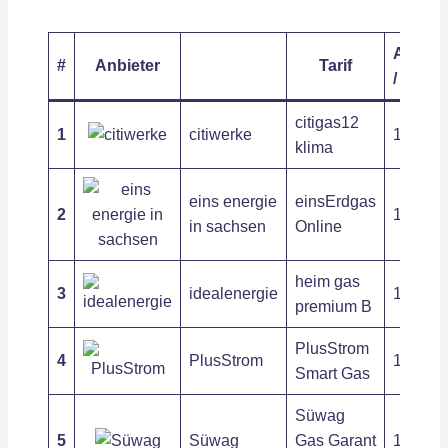
Arbeits
#
Anbieter
Tarif
/ kWh
citigas12
1
citiwerke
12,39 c
klima
eins energie
einsErdgas
2
10,46 c
in sachsen
Online
heim gas
3
idealenergie
13,25 c
premium B
PlusStrom
4
PlusStrom
13,66 c
Smart Gas
Süwag
5
Süwag
Gas Garant
12,15 c