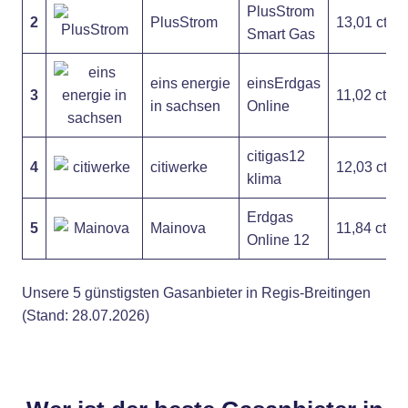
PlusStrom
2
PlusStrom
13,01 ct
Smart Gas
eins energie
einsErdgas
3
11,02 ct
in sachsen
Online
citigas12
4
citiwerke
12,03 ct
klima
Erdgas
5
Mainova
11,84 ct
Online 12
Unsere 5 günstigsten Gasanbieter in Regis-Breitingen
(Stand: 28.07.2026)