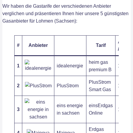
Wir haben die Gastarife der verschiedenen Anbieter
verglichen und präsentieren Ihnen hier unsere 5 günstigsten
Gasanbieter für Lohmen (Sachsen):
Arbeit
#
Anbieter
Tarif
/ kWh
heim gas
1
idealenergie
13,52 c
premium B
PlusStrom
2
PlusStrom
13,93 c
Smart Gas
eins energie
einsErdgas
3
11,75 c
in sachsen
Online
Erdgas
4
Mainova
12,64 c