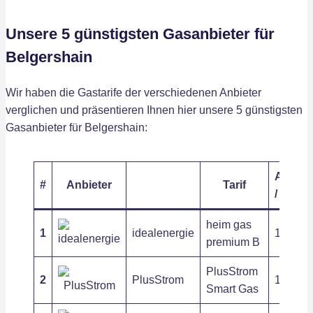
Unsere 5 günstigsten Gasanbieter für
Belgershain
Wir haben die Gastarife der verschiedenen Anbieter
verglichen und präsentieren Ihnen hier unsere 5 günstigsten
Gasanbieter für Belgershain:
Arbeits
#
Anbieter
Tarif
/ kWh
heim gas
1
idealenergie
12,68 c
premium B
PlusStrom
2
PlusStrom
13,09 c
Smart Gas