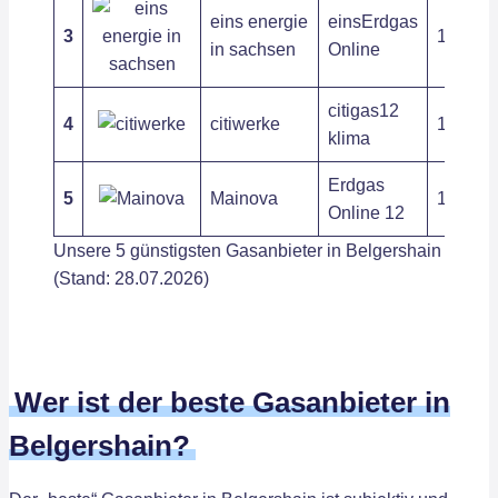
eins energie
einsErdgas
3
11,02 ct
in sachsen
Online
citigas12
4
citiwerke
12,03 c
klima
Erdgas
5
Mainova
11,84 ct
Online 12
Unsere 5 günstigsten Gasanbieter in Belgershain
(Stand: 28.07.2026)
Wer ist der beste Gasanbieter in
Belgershain?