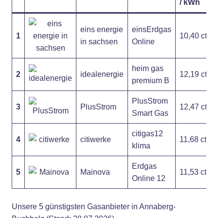
/ kWh
eins energie
einsErdgas
1
10,40 ct
in sachsen
Online
heim gas
2
idealenergie
12,19 ct
premium B
PlusStrom
3
PlusStrom
12,47 ct
Smart Gas
citigas12
4
citiwerke
11,68 ct
klima
Erdgas
5
Mainova
11,53 ct
Online 12
Unsere 5 günstigsten Gasanbieter in Annaberg-