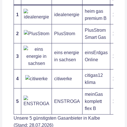
heim gas
1
idealenergie
12,59 c
premium B
PlusStrom
2
PlusStrom
12,99 c
Smart Gas
eins energie
einsErdgas
3
10,94 c
in sachsen
Online
citigas12
4
citiwerke
12,03 c
klima
meinGas
5
ENSTROGA
komplett
12,31 c
flex B
Unsere 5 günstigsten Gasanbieter in Kalbe
(Stand: 28.07.2026)