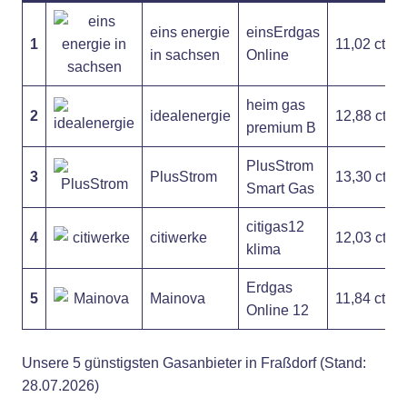
eins energie
einsErdgas
1
11,02 ct
in sachsen
Online
heim gas
2
idealenergie
12,88 ct
premium B
PlusStrom
3
PlusStrom
13,30 ct
Smart Gas
citigas12
4
citiwerke
12,03 ct
klima
Erdgas
5
Mainova
11,84 ct
Online 12
Unsere 5 günstigsten Gasanbieter in Fraßdorf (Stand:
28.07.2026)