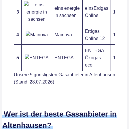
eins energie
einsErdgas
3
10,94 c
in sachsen
Online
Erdgas
4
Mainova
11,86 ct
Online 12
ENTEGA
5
ENTEGA
Ökogas
11,64 ct
eco
Unsere 5 günstigsten Gasanbieter in Altenhausen
(Stand: 28.07.2026)
Wer ist der beste Gasanbieter in
Altenhausen?