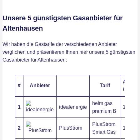
Unsere 5 günstigsten Gasanbieter für
Altenhausen
Wir haben die Gastarife der verschiedenen Anbieter
verglichen und präsentieren Ihnen hier unsere 5 günstigsten
Gasanbieter für Altenhausen:
Arbeits
#
Anbieter
Tarif
/ kWh
heim gas
1
idealenergie
12,59 c
premium B
PlusStrom
2
PlusStrom
13,21 c
Smart Gas