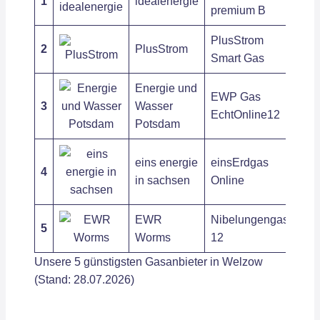
1
idealenergie
10,
premium B
PlusStrom
2
PlusStrom
11,
Smart Gas
Energie und
EWP Gas
3
Wasser
9,77
EchtOnline12
Potsdam
eins energie
einsErdgas
4
9,64
in sachsen
Online
EWR
Nibelungengas
5
9,00
Worms
12
Unsere 5 günstigsten Gasanbieter in Welzow
(Stand: 28.07.2026)