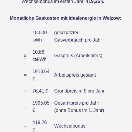
Wechselbonus im ersten Jahr:
419,26 €
Monatliche Gaskosten mit idealenergie in Welzow:
18.000
geschätzter
kWh
Gasverbrauch pro Jahr
10,66
x
Gaspreis (Arbeitspreis)
ct/kWh
1918,64
=
Arbeitspreis gesamt
€
+
76,41 €
Grundpreis in € pro Jahr
1995,05
Gesamtpreis pro Jahr
=
€
(ohne Bonus im 1. Jahr)
419,26
–
Wechselbonus
€