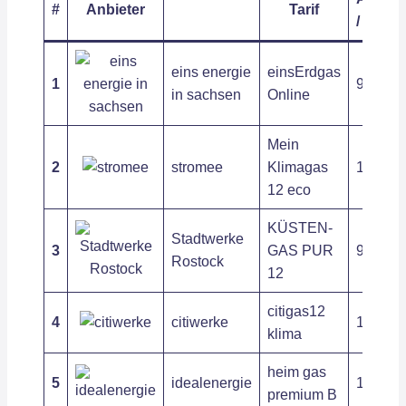
#
Anbieter
Tarif
/ kWh
eins energie
einsErdgas
1
9,60 ct
in sachsen
Online
Mein
2
stromee
Klimagas
10,06 c
12 eco
KÜSTEN-
Stadtwerke
3
GAS PUR
9,88 ct
Rostock
12
citigas12
4
citiwerke
10,25 c
klima
heim gas
5
idealenergie
12,19 c
premium B