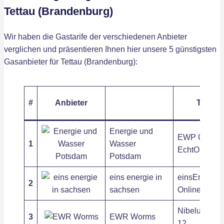
Tettau (Brandenburg)
Wir haben die Gastarife der verschiedenen Anbieter
verglichen und präsentieren Ihnen hier unsere 5 günstigsten
Gasanbieter für Tettau (Brandenburg):
#
Anbieter
Tarif
Energie und
EWP Gas
1
Wasser
EchtOnline1
Potsdam
eins energie in
einsErdgas
2
sachsen
Online
Nibelungeng
3
EWR Worms
12