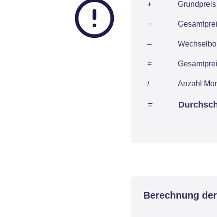
+
Grundpreis 
=
Gesamtpreis
–
Wechselbon
=
Gesamtpreis
/
Anzahl Mo
=
Durchsch
Berechnung der 