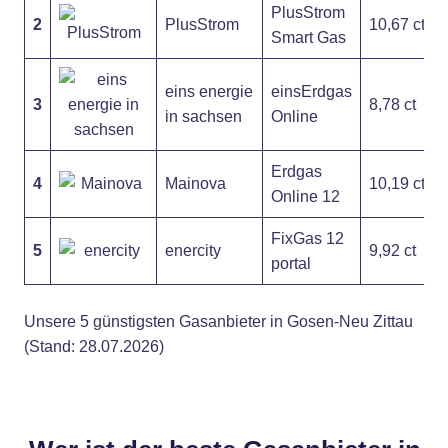
PlusStrom
2
PlusStrom
10,67 ct
Smart Gas
eins energie
einsErdgas
3
8,78 ct
in sachsen
Online
Erdgas
4
Mainova
10,19 ct
Online 12
FixGas 12
5
enercity
9,92 ct
portal
Unsere 5 günstigsten Gasanbieter in Gosen-Neu Zittau
(Stand: 28.07.2026)