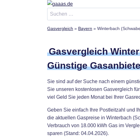
Zum
Inhalt
Suchen
springen
nach:
Gasvergleich
»
Bayern
»
Winterbach (Schwab
Gasvergleich Winte
Günstige Gasanbiete
Sie sind auf der Suche nach einem günst
Sie unseren kostenlosen Gasvergleich fü
viel Geld Sie jeden Monat bei Ihrer Gasr
Geben Sie einfach Ihre Postleitzahl und I
die aktuellen Gaspreise in Winterbach (
Verbrauch von 18.000 kWh Gas im Verglei
sparen (Stand: 04.04.2026).