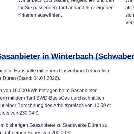
Winterbach (Schwaben) vergleichen und den
Win
für Sie passenden Tarif anhand Ihrer eigenen
als 
Kriterien auswählen.
sich
Ver
 Gasanbieter in Winterbach (Schwabe
bach für Haushalte mit einem Gasverbrauch von etwa
e Düren (Stand: 04.04.2026).
ch von 18.000 kWh betragen beim Gasanbieter
n) mit dem Tarif SWD-BasisGas durchschnittlich
auf einer Berechnung des Arbeitspreises von 10,59 ct
reis von 230,04 €.
rem bisherigen Gasanbieter zu Stadtwerke Düren zu
en Jahr einen Bonus von 200,00 €.