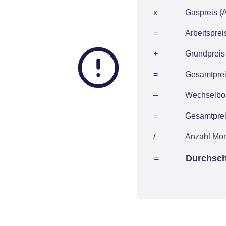
x
Gaspreis (A
=
Arbeitspre
+
Grundpreis 
=
Gesamtpreis
–
Wechselbon
=
Gesamtpreis
/
Anzahl Mo
=
Durchsch