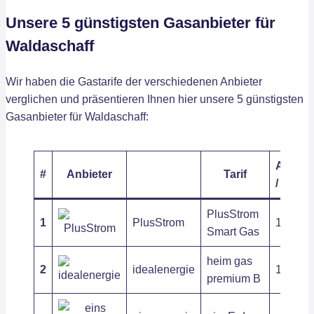
Unsere 5 günstigsten Gasanbieter für
Waldaschaff
Wir haben die Gastarife der verschiedenen Anbieter
verglichen und präsentieren Ihnen hier unsere 5 günstigsten
Gasanbieter für Waldaschaff:
Arbeits
#
Anbieter
Tarif
/ kWh
PlusStrom
1
PlusStrom
11,06 ct
Smart Gas
heim gas
2
idealenergie
10,74 c
premium B