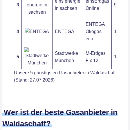
eins energie
einsErdgas
3
9,71 ct
in sachsen
Online
ENTEGA
4
ENTEGA
Ökogas
10,45 c
eco
Stadtwerke
M-Erdgas
5
11,22 ct
München
Fix 12
Unsere 5 günstigsten Gasanbieter in Waldaschaff
(Stand: 27.07.2026)
Wer ist der beste Gasanbieter in
Waldaschaff?