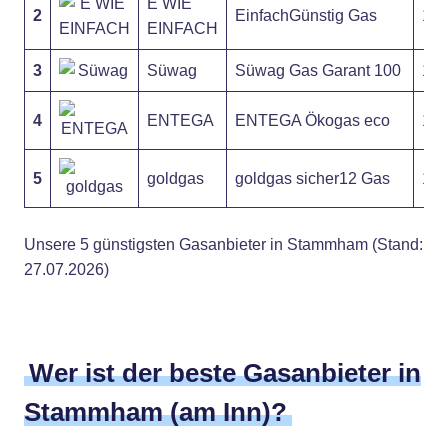
E WIE
2
EinfachGünstig Gas
10,
EINFACH
3
Süwag
Süwag Gas Garant 100
11,
4
ENTEGA
ENTEGA Ökogas eco
10,
5
goldgas
goldgas sicher12 Gas
10,
Unsere 5 günstigsten Gasanbieter in Stammham (Stand:
27.07.2026)
Wer ist der beste Gasanbieter in
Stammham (am Inn)?