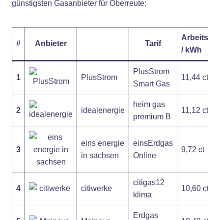
günstigsten Gasanbieter für Oberreute:
Arbeitspre
#
Anbieter
Tarif
/ kWh
PlusStrom
1
PlusStrom
11,44 ct
Smart Gas
heim gas
2
idealenergie
11,12 ct
premium B
eins energie
einsErdgas
3
9,72 ct
in sachsen
Online
citigas12
4
citiwerke
10,60 ct
klima
Erdgas