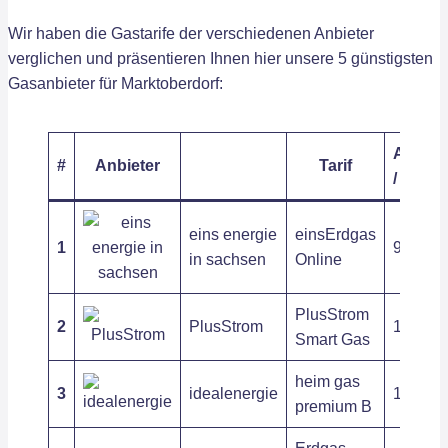
Wir haben die Gastarife der verschiedenen Anbieter
verglichen und präsentieren Ihnen hier unsere 5 günstigsten
Gasanbieter für Marktoberdorf:
Arbeits
#
Anbieter
Tarif
/ kWh
eins energie
einsErdgas
1
9,64 ct
in sachsen
Online
PlusStrom
2
PlusStrom
11,73 ct
Smart Gas
heim gas
3
idealenergie
11,41 ct
premium B