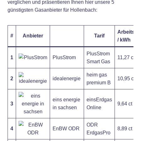
verglichen und präsentieren Ihnen hier unsere 5
günstigsten Gasanbieter für Hollenbach:
Arbeitspr
#
Anbieter
Tarif
/ kWh
PlusStrom
1
PlusStrom
11,27 ct
Smart Gas
heim gas
2
idealenergie
10,95 ct
premium B
eins energie
einsErdgas
3
9,64 ct
in sachsen
Online
ODR
4
EnBW ODR
8,89 ct
ErdgasPro