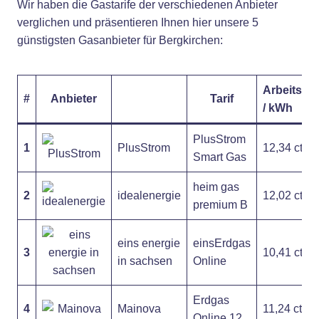
Wir haben die Gastarife der verschiedenen Anbieter
verglichen und präsentieren Ihnen hier unsere 5
günstigsten Gasanbieter für Bergkirchen:
Arbeitspre
#
Anbieter
Tarif
/ kWh
PlusStrom
1
PlusStrom
12,34 ct
Smart Gas
heim gas
2
idealenergie
12,02 ct
premium B
eins energie
einsErdgas
3
10,41 ct
in sachsen
Online
Erdgas
4
Mainova
11,24 ct
Online 12