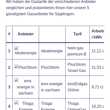
Wir haben die Gastarife der verschiedenen Anbieter
verglichen und präsentieren Ihnen hier unsere 5
günstigsten Gasanbieter für Sipplingen:
Arbeitspr
#
Anbieter
Tarif
/ kWh
heim gas
1
idealenergie
11,12 ct
premium B
PlusStrom
2
PlusStrom
11,53 ct
Smart Gas
eins energie
einsErdgas
3
9,72 ct
in sachsen
Online
Thüga
Thüga
4
10,25 ct
Energie
OnlineGas