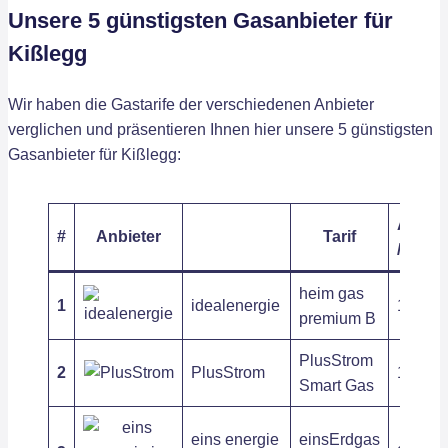
Unsere 5 günstigsten Gasanbieter für
Kißlegg
Wir haben die Gastarife der verschiedenen Anbieter
verglichen und präsentieren Ihnen hier unsere 5 günstigsten
Gasanbieter für Kißlegg:
Arbeit
#
Anbieter
Tarif
/ kWh
heim gas
1
idealenergie
11,12 c
premium B
PlusStrom
2
PlusStrom
11,53 c
Smart Gas
eins energie
einsErdgas