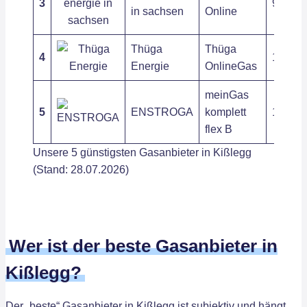
3
9,72 ct
in sachsen
Online
Thüga
Thüga
4
10,25 c
Energie
OnlineGas
meinGas
5
ENSTROGA
komplett
11,05 c
flex B
Unsere 5 günstigsten Gasanbieter in Kißlegg
(Stand: 28.07.2026)
Wer ist der beste Gasanbieter in
Kißlegg?
Der „beste“ Gasanbieter in Kißlegg ist subjektiv und hängt